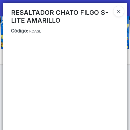
Ingresar a la Tienda
RESALTADOR CHATO FILGO S-
LITE AMARILLO
CÓMO COMPRAR
Código
:
RCASL
QUIÉNES SOMOS
Mi primera libreria
Menú
CONTACTO
Lista vacía