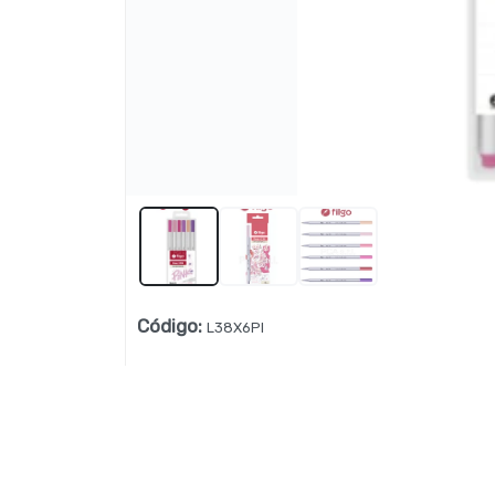
Lista vacía
Código
:
L38X6PI