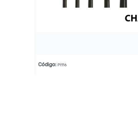
Lista vacía
Código
:
PI116