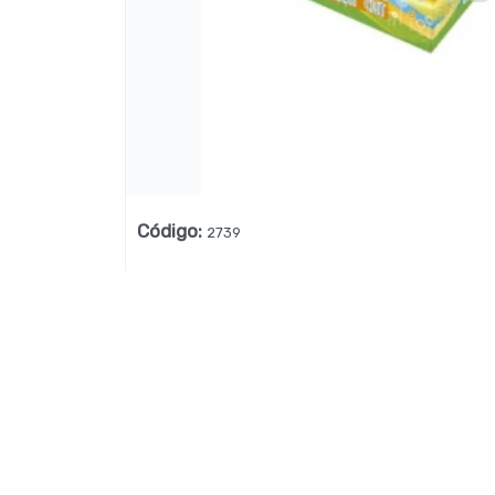
Lista vacía
Código
:
2739