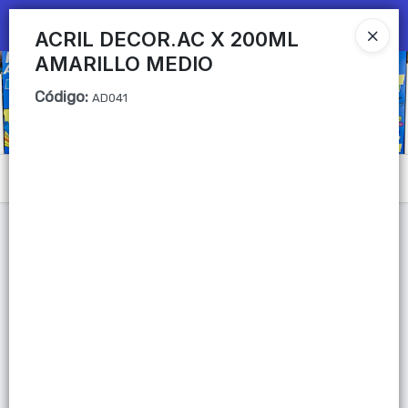
Ingresar a la Tienda
ACRIL DECOR.AC X 200ML
AMARILLO MEDIO
CÓMO COMPRAR
Código
:
AD041
QUIÉNES SOMOS
Mi primera libreria
Menú
CONTACTO
Lista vacía