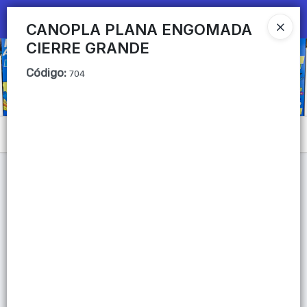
Ingresar a la Tienda
CANOPLA PLANA ENGOMADA
CIERRE GRANDE
CÓMO COMPRAR
Código
:
704
QUIÉNES SOMOS
Mi primera libreria
Menú
CONTACTO
Lista vacía