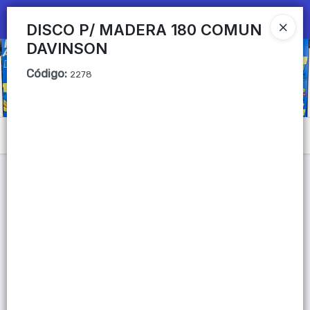
Ingresar a la Tienda
DISCO P/ MADERA 180 COMUN
DAVINSON
CÓMO COMPRAR
Código
:
2278
QUIÉNES SOMOS
Mi primera libreria
Menú
CONTACTO
Lista vacía