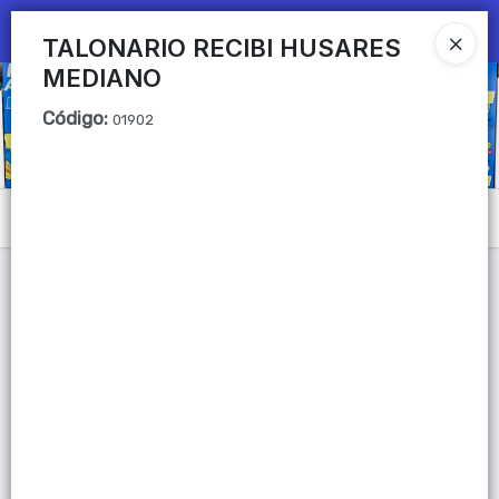
Ingresar a la Tienda
TALONARIO RECIBI HUSARES
MEDIANO
CÓMO COMPRAR
Código
:
01902
QUIÉNES SOMOS
Mi primera libreria
Menú
CONTACTO
Lista vacía