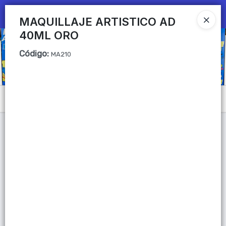
Ingresar a la Tienda
MAQUILLAJE ARTISTICO AD
40ML ORO
CÓMO COMPRAR
Código
:
MA210
QUIÉNES SOMOS
Mi primera libreria
Menú
CONTACTO
Lista vacía