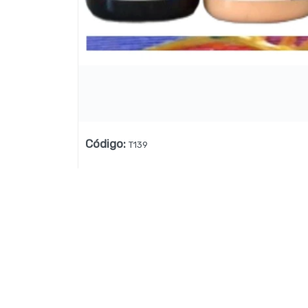
Lista vacía
Código
:
T139