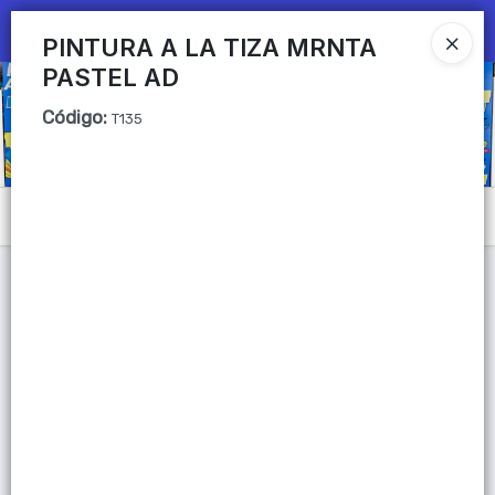
Ingresar a la Tienda
PINTURA A LA TIZA MRNTA
PASTEL AD
CÓMO COMPRAR
Código
:
T135
QUIÉNES SOMOS
Mi primera libreria
Menú
CONTACTO
Lista vacía