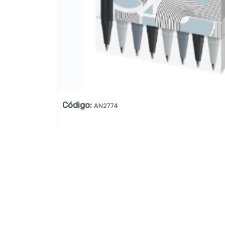
Lista vacía
Código
:
AN2774