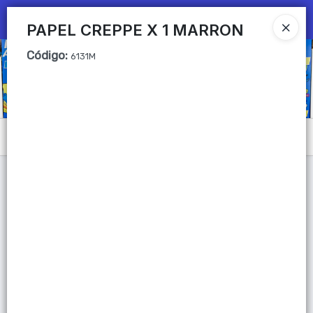
Ingresar a la Tienda
PAPEL CREPPE X 1 MARRON
Código
:
CÓMO COMPRAR
6131M
QUIÉNES SOMOS
Mi primera libreria
Menú
CONTACTO
Lista vacía