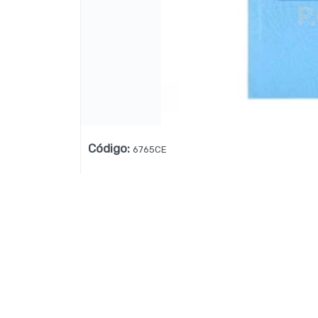
Lista vacía
Código
:
6765CE