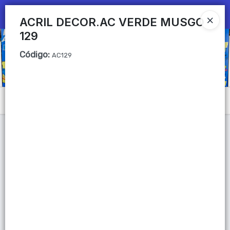
Ingresar a la Tienda
ACRIL DECOR.AC VERDE MUSGO
129
CÓMO COMPRAR
Código
:
AC129
QUIÉNES SOMOS
Mi primera libreria
Menú
CONTACTO
Lista vacía