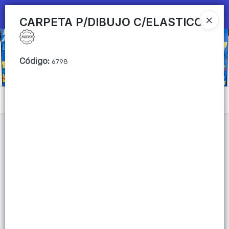
Ingresar a la Tienda
CARPETA P/DIBUJO C/ELASTICO.
CÓMO COMPRAR
Código
:
6798
QUIÉNES SOMOS
Mi primera libreria
Menú
CONTACTO
Lista vacía