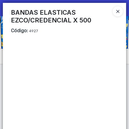
Ingresar a la Tienda
BANDAS ELASTICAS
EZCO/CREDENCIAL X 500
CÓMO COMPRAR
Código
:
4927
QUIÉNES SOMOS
Mi primera libreria
Menú
CONTACTO
Lista vacía