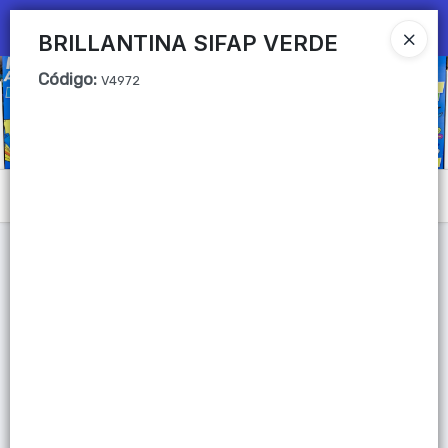
Ingresar a la Tienda
BRILLANTINA SIFAP VERDE
Código
:
CÓMO COMPRAR
V4972
QUIÉNES SOMOS
Mi primera libreria
Menú
CONTACTO
Lista vacía