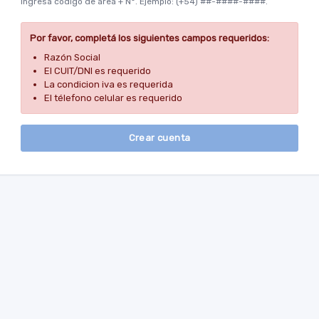
Ingresá código de área + N°. Ejemplo: (+54) ##-####-####.
Por favor, completá los siguientes campos requeridos:
Razón Social
El CUIT/DNI es requerido
La condicion iva es requerida
El télefono celular es requerido
Crear cuenta